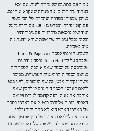
אמיר וגם בתרגום של עירית לינור. אם יצא 
בעתיד עוד תרגום, אני מניחה שאקרא אותו גם. 
כמובן שצפיתי בסדרה הנהדרת של הבי.בי.סי 
עם קולין פירת' ובסרט מ-2005 עם קירה נייטלי 
ועוד שלל גרסאות מודרניות עם גיבור יהיר 
ובלתי נסבל וגיבורה שחושבת שהיא יודעת מה 
טוב בשבילה.
השבוע האזנתי לספר Pride & Papercuts 
שנכתב על ידי Staci Hart, גרסה מודרנית 
שמבוססת על הספר שאני אוהבת. הספר הזה 
כמיטב הספרות הרומנטית העכשוית, מסופר 
משתי נקודות מבט, של שני הגיבורים, לייני בנט 
וליאם דארסי. הספר הזה גרם לי להבין שאני 
אוהבת את גאוה ודעה קדומה למרות ויליאם 
דארסי ובזכות אליזבת' בנט. ליאם דארסי בספר 
של סטייסי הארט הוא לא סתם יהיר ובלתי 
נסבל. אם לויליאם דארסי של ג'יין אוסטן, היתה 
הצדקה מסויימת להתנשאות שלו כלפי משפחת 
בנט, בגלל שיטת המעמדות האנגלית, בגלל 