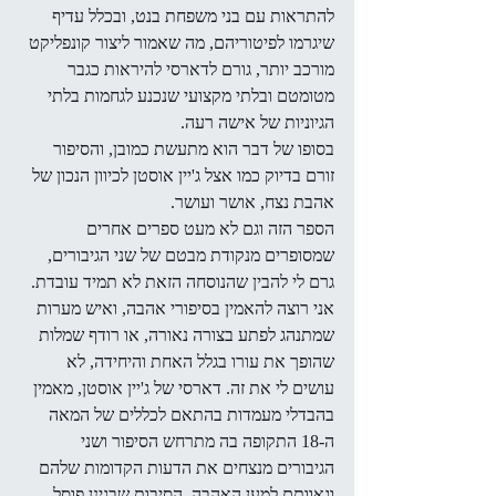
להתראות עם בני משפחת בנט, ובכלל עדיף 
שיגרמו לפיטוריהם, מה שאמור ליצור קונפליקט 
מורכב יותר, גורם לדארסי להיראות כגבר 
מטומטם ובלתי מקצועי שנכנע לגחמות בלתי 
הגיוניות של אישה רעה.
בסופו של דבר הוא מתעשת כמובן, והסיפור 
זורם בדיוק כמו אצל ג'יין אוסטן לכיוון הנכון של 
אהבת נצח, אושר ועושר.
הספר הזה וגם לא מעט ספרים אחרים 
שמסופרים מנקודת מבטם של שני הגיבורים, 
גרם לי להבין שהנוסחה הזאת לא תמיד עובדת. 
אני רוצה להאמין בסיפורי אהבה, ואיש מערות 
שמתנהג לפתע בצורה נאורה, או רודף שמלות 
שהופך את עורו בגלל האחת והיחידה, לא 
עושים לי את זה. דארסי של ג'יין אוסטן, מאמין 
בהבדלי מעמדות בהתאם לכללים של המאה 
ה-18 התקופה בה מתרחש הסיפור ושני 
הגיבורים מנצחים את הדעות הקדומות שלהם 
וגאוותם למען האהבה. הסיבות שבגינן פוסל 