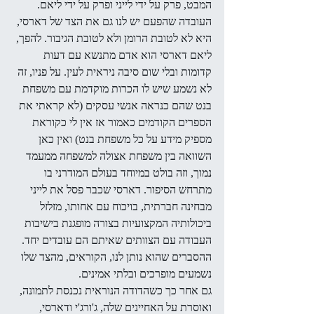
המבט, פרק על ידי לייני ופרק על ידי ליאם. 
העובדה שהפעם יש לנו גם את הצד של דארסי, 
היא לא לטובת הרומן ולא לטובת הגיבור. להפך, 
ליאם דארסי הוא אדם מתנשא עם דעות 
קדומות ובלי שום סיבה ניראית לעין. על פניו, זה 
לא נשמע שיש לו הכרות מוקדמת עם משפחת 
בנט שהם כנראה אנשי עסקים (לא קראתי את 
הספרים הקודמים כאמור אז אין לי כקוראת 
מספיק מידע על כל משפחת בנט) ואין כאן 
השוואה בין משפחת אצולה למשפחה ממעמד 
נמוך, וזה בולט במיוחד בעולם המודרני בו 
מתרחש הסיפור. דארסי שכבר פסל את לייני 
מבחינה חברתית, בויכוח עם אחותו, מזלזל 
ביכולותיה המקצועיות בצורה מופגנת בישיבות 
העבודה עם הצוותים שאיתם הם עובדים יחד. 
ההסברים שהוא נותן לנו, הקוראים, מהצד שלו 
נשמעים מופרכים ובלתי אמינים. 
גם אחר כך כשהדודה הנוראית נכנסת לתמונה, 
ואוסרת על האחיינים שלה, ג'ורג'י ודארסי, 